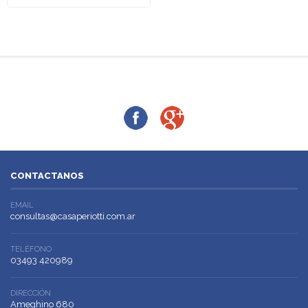
CONTACTANOS
EMAIL
consultas@casaperiotti.com.ar
TELÉFONO
03493 420989
DIRECCIÓN
Ameghino 680