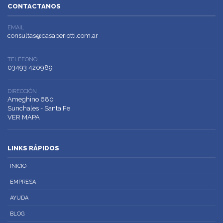
CONTACTANOS
EMAIL
consultas@casaperiotti.com.ar
TELÉFONO
03493 420989
DIRECCIÓN
Ameghino 680
Sunchales - Santa Fe
VER MAPA
LINKS RÁPIDOS
INICIO
EMPRESA
AYUDA
BLOG