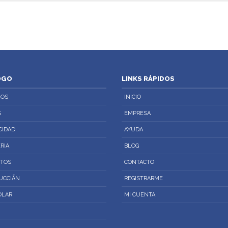
OGO
LINKS RÁPIDOS
IOS
INICIO
S
EMPRESA
CIDAD
AYUDA
RIA
BLOG
CTOS
CONTACTO
CCIÃN
REGISTRARME
OLAR
MI CUENTA